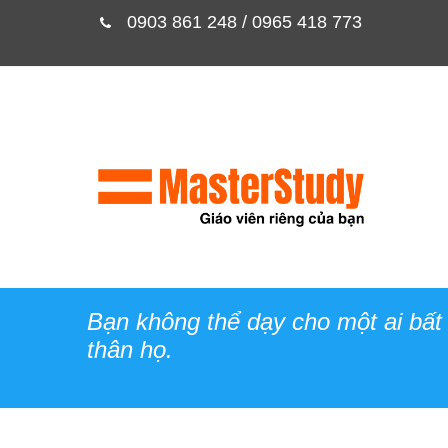
0903 861 248 / 0965 418 773
Bạn không thể dạy cho một ai bất 
thân họ.