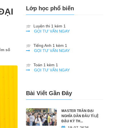
Lớp học phổ biến
ĐẠI
Luyện thi 1 kèm 1
GỌI TƯ VẤN NGAY
Tiếng Anh 1 kèm 1
iểm số
GỌI TƯ VẤN NGAY
Toán 1 kèm 1
GỌI TƯ VẤN NGAY
Bài Viết Gần Đây
MASTER TRẦN ĐẠI
NGHĨA DẪN ĐẦU TỈ LỆ
ĐẬU KỲ TH...
19-07-2626