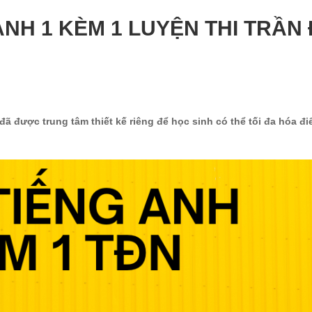
NH 1 KÈM 1 LUYỆN THI TRẦN 
đã được trung tâm thiết kế riêng để học sinh có thể tối đa hóa đ