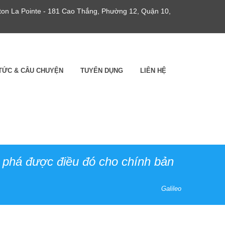
gton La Pointe - 181 Cao Thắng, Phường 12, Quận 10,
 TỨC & CÂU CHUYỆN
TUYỂN DỤNG
LIÊN HỆ
m phá được điều đó cho chính bản
Galileo