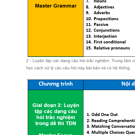
2 - Luyện tập các dạng câu hỏi trắc nghiệm: Trung tâm c
học cách xử lý các câu hỏi này bài bản và có hệ thống.