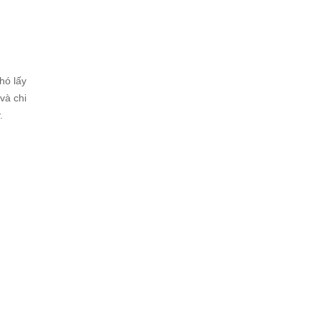
hó lấy
và chi
y.