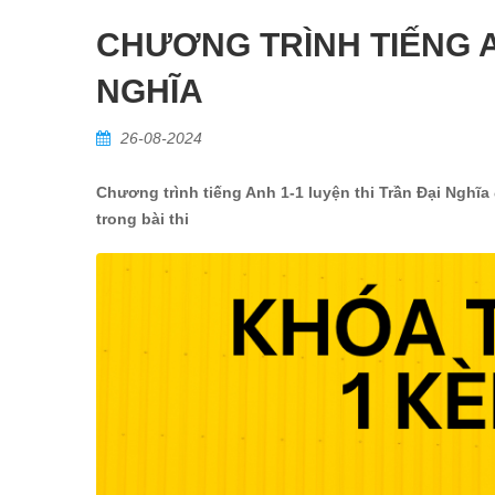
CHƯƠNG TRÌNH TIẾNG A
NGHĨA
26-08-2024
Chương trình tiếng Anh 1-1 luyện thi Trần Đại Nghĩa 
trong bài thi