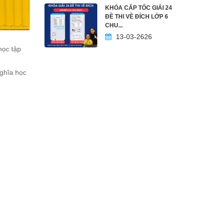
KHÓA CẤP TỐC GIẢI 24
ĐỀ THI VỀ ĐÍCH LỚP 6
CHU...
13-03-2626
học tập
Nghĩa học