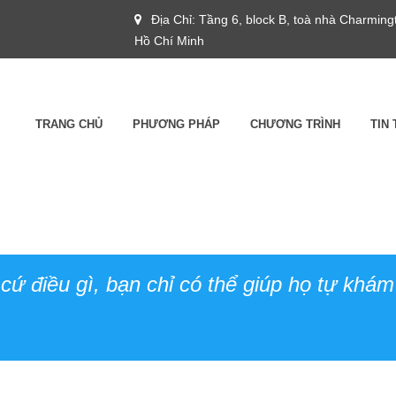
Địa Chỉ: Tầng 6, block B, toà nhà Charmin
Hồ Chí Minh
TRANG CHỦ
PHƯƠNG PHÁP
CHƯƠNG TRÌNH
TIN
cứ điều gì, bạn chỉ có thể giúp họ tự khá