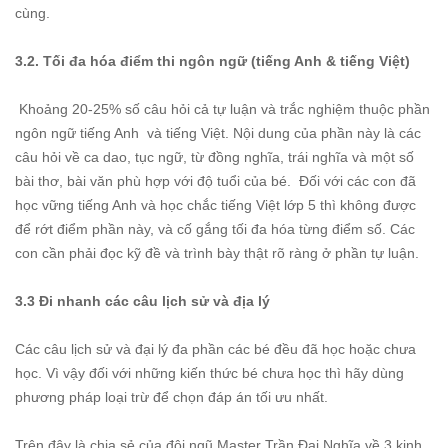
cùng.
3.2. Tối đa hóa điểm thi ngôn ngữ (tiếng Anh & tiếng Việt)
Khoảng 20-25% số câu hỏi cả tự luận và trắc nghiệm thuộc phần
ngôn ngữ tiếng Anh và tiếng Việt. Nội dung của phần này là các
câu hỏi về ca dao, tục ngữ, từ đồng nghĩa, trái nghĩa và một số
bài thơ, bài văn phù hợp với độ tuổi của bé. Đối với các con đã
học vững tiếng Anh và học chắc tiếng Việt lớp 5 thì không được
để rớt điểm phần này, và cố gắng tối đa hóa từng điểm số. Các
con cần phải đọc kỹ đề và trình bày thật rõ ràng ở phần tự luận.
3.3 Đi nhanh các câu lịch sử và địa lý
Các câu lịch sử và đại lý đa phần các bé đều đã học hoặc chưa
học. Vì vậy đối với những kiến thức bé chưa học thì hãy dùng
phương pháp loại trừ để chọn đáp án tối ưu nhất.
Trên đây là chia sẻ của đội ngũ Master Trần Đại Nghĩa về 3 kinh