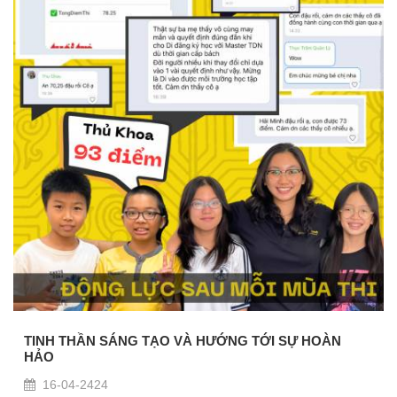
TINH THẦN SÁNG TẠO VÀ HƯỚNG TỚI SỰ HOÀN
HẢO
16-04-2424