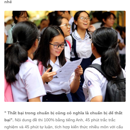
nhé
" Thất bại trong chuẩn bị cũng có nghĩa là chuẩn bị để thất
bại".
Nội dung đề thi 100% bằng tiếng Anh, 45 phút trắc trắc
nghiệm và 45 phút tự luận, tích hợp kiến thức nhiều môn với cấu