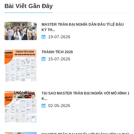
Bài Viết Gần Đây
MASTER TRẦN ĐẠI NGHĨA DẪN ĐẦU TỈ LỆ ĐẬU
KỲ TH...
19-07-2626
THÀNH TÍCH 2026
15-07-2626
TẠI SAO MASTER TRẦN ĐẠI NGHĨA VỚI MÔ HÌNH 1
K...
02-05-2626