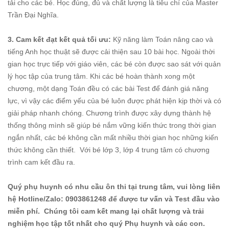
tải cho các bé. Học đúng, đủ và chất lượng là tiêu chí của Master
Trần Đại Nghĩa.
3. Cam kết đạt kết quả tối ưu:
Kỹ năng làm Toán nâng cao và
tiếng Anh học thuật sẽ được cải thiện sau 10 bài học. Ngoài thời
gian học trực tiếp với giáo viên, các bé còn được sao sát với quản
lý học tập của trung tâm. Khi các bé hoàn thành xong một
chương, một dạng Toán đều có các bài Test để đánh giá năng
lực, vì vậy các điểm yếu của bé luôn được phát hiện kịp thời và có
giải pháp nhanh chóng. Chương trình được xây dựng thành hệ
thống thông mình sẽ giúp bé nắm vững kiến thức trong thời gian
ngắn nhất, các bé không cần mất nhiều thời gian học những kiến
thức không cần thiết. Với bé lớp 3, lớp 4 trung tâm có chương
trình cam kết đầu ra.
Quý phụ huynh có nhu cầu ôn thi tại trung tâm, vui lòng liên
hệ Hotline/Zalo: 0903861248 để được tư vấn và Test đầu vào
miễn phí. Chúng tôi cam kết mang lại chất lượng và trải
nghiệm học tập tốt nhất cho quý Phụ huynh và các con.