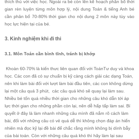
thích thú với việc học. Ngoài ra bé còn lên kế hoạch phân bổ thời
gian rèn luyện từng môn hợp lý, nội dung Toán & tiếng Anh bé
cần phân bổ 70-80% thời gian cho nội dung 2 môn này tùy vào
học lực hiện tại của bé.
3. Kinh nghiệm khi đi thi
3.1. Môn Toán cần bình tĩnh, tránh bị khớp
Khoàn 60-70% là kiến thưc liên quan đối với ToánTư duy và khoa
học. Các con đã có sự chuẩn bị kỹ càng cách giải các dạng Toán,
nên khi làm bài đối với lượt làm bài đầu tiên, các con không dừng
lại một câu quá 3 phút, các câu quá khó sẽ quay lại làm sau.
Nhiều bé tốn quá nhiều thời gian cho những câu khó dẫn tới áp
lực thời gian cho những phần còn lại, nên dễ hấp tấp làm sai. Bí
quyết ở đây là làm nhanh những câu mình đã nắm rõ cách làm
bài, đối với những câu có vẻ quá dễ thì không chọn đáp án hiển
nhiên mà đọc kỹ lại đề bài để chắc rằng mình không bị dính bẫy
của bài toán. Còn với những câu quá khó thì hãy làm lại sau