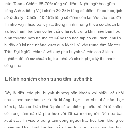
trúc: Toán - Chiếm 65-70% tổng số điểm; Ngôn ngữ bao gồm
tiếng Anh & tiếng Việt chiếm 20-25% tổng số điểm; Khoa học, lịch
sử & địa lý - Chiếm 10-15% tổng số điểm còn lại. Với cấu trúc đề
thi như vậy nhiều bé tuy rất thông minh nhưng thiếu sự chuẩn bị
và học hành bài bản có hệ thống lại rớt, trong khi nhiều bạn học
bình thường hơn nhưng có kế hoạch học tập có chủ đích, chuẩn
bị đầy đủ lại nhẹ nhàng vượt qua kỳ thi. Vì vậy trung tâm Master
Trần Đại Nghĩa chia sẻ với quý phụ huynh và các con 3 kinh
nghiệm để có sự chuẩn bị, bứt phá và chinh phục kỳ thi thành
công nhé.
1. Kinh nghiệm chọn trung tâm luyện thi:
Đây là điều các phụ huynh thường băn khoăn với nhiều câu hỏi
như - học stemhouse có tốt không, học titan như thế nào, học
kèm tại Master Trần Đại Nghĩa có ưu điểm gì..câu trả lời là không
có trung tâm nào là phù hợp với tất cả mọi người. Nếu bé bạn
xuất sắc, thì việc ở trung tâm đông người hay học kèm không có
nhiều sự khác biệt, bé bạn vẫn theo tốt được nội dung bài học.