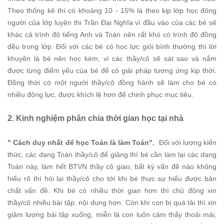
Theo thống kê thì có khoảng 10 - 15% là theo kịp lớp học đông
người của lớp luyện thi Trần Đại Nghĩa vì đầu vào của các bé sẽ
khác cả trình độ tiếng Anh và Toán nên rất khó có trình độ đồng
đều trong lớp. Đối với các bé có học lực giỏi bình thường thì lời
khuyên là bé nên học kèm, vì các thầy/cô sẽ sát sao và nắm
được từng điểm yếu của bé để có giải pháp tương ứng kịp thời.
Đồng thời có một người thầy/cô đồng hành sẽ làm cho bé có
nhiều động lực, được khích lệ hơn để chinh phục mục tiêu.
2. Kinh nghiệm phân chia thời gian học tại nhà
" Cách duy nhất để học Toán là làm Toán".
Đối với lượng kiến
thức, các dạng Toán thầy/cô để giảng thì bé cần làm lại các dạng
Toán này, làm hết BTVN thầy cô giao, bất kỳ vấn đề nào không
hiểu rõ thì hỏi lại thầy/cô cho tới khi bé thực sự hiểu được bản
chất vấn đề. Khi bé có nhiều thời gian hơn thì chủ động xin
thầy/cô nhiều bài tập, nội dung hơn. Còn khi con bị quá tải thì xin
giảm lượng bài tập xuống, miễn là con luôn cảm thấy thoải mái,