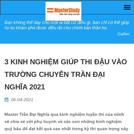
Bạn không thể dạy cho một ai bất cứ điều gì, bạn chỉ có thể giúp
họ tự khám phá được điều đó cho chính bản thân họ.
Galileo
3 KINH NGHIỆM GIÚP THI ĐẬU VÀO
TRƯỜNG CHUYÊN TRẦN ĐẠI
NGHĨA 2021
06-04-2021
Master Trần Đại Nghĩa qua kinh nghiệm luyện thi của mình
sẽ chia sẻ với phụ huynh và các con những kinh nghiệm
quý báu để đạt kết quả cao nhất trong kỳ thi quan trọng này